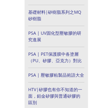
基礎材料|矽樹脂系列之MQ
矽樹脂
PSA | UV固化型壓敏膠的研
究進展
PSA | PET保護膜中各塗層
（PU、矽膠、亞克力）對比
PSA | 壓敏膠粘製品術語大全
HTV|矽膠也有你不知道的一
面，鉑金矽膠與普通矽膠的
區別