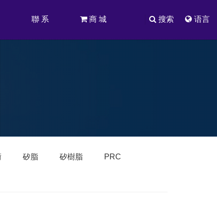
司
聯 系
商 城
搜索
语言
術
矽脂
矽樹脂
PRC