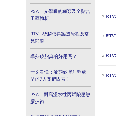
PSA | 光學膠的種類及全貼合
RT
工藝簡析
RTV |矽膠模具製造流程及常
RT
見問題
RT
導熱矽脂真的好用嗎？
一文看懂：液態矽膠注塑成
RT
型的7大關鍵因素！
PSA | 耐高溫水性丙烯酸壓敏
膠技術