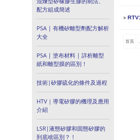
混煉型矽橡膠生膠的制法、
配方組成簡述
RTV
PSA | 有機矽離型劑配方解析
大全
首頁
PSA | 塗布材料 | 詳析離型
紙和離型膜的區別！
技術|矽膠硫化的條件及過程
HTV｜導電矽膠的機理及應用
介紹
LSR|液態矽膠和固態矽膠的
到底啥區別？！