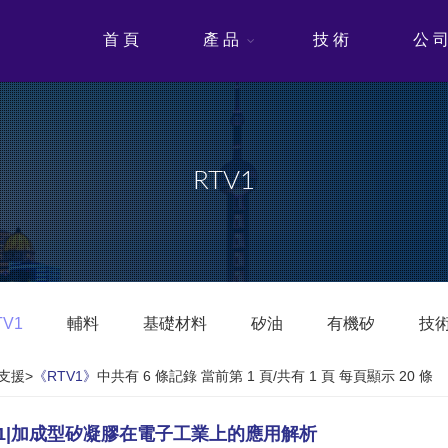
首 頁
產 品
技 術
公 
RTV1
TV1
輔料
基礎材料
矽油
有機矽
技
支援>
《RTV1》
中共有 6 條記錄 當前第 1 頁/共有 1 頁 每頁顯示 20 條
V1|加成型矽凝膠在電子工業上的應用解析