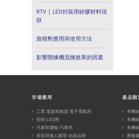
RTV | LED封裝用矽膠材料現
狀
脫模劑應用與使用方法
影響開煉機混煉效果的因素
市場應用
產品類
工業,電器和維護-電子電氣用
有機
照明-LED用
有機
汽車和運輸-汽車用
有機
美容與個人護理-化妝品用
壓敏膠