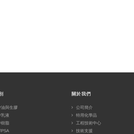
別
關於我們
矽油與生膠
公司簡介
矽乳液
特用化學品
矽樹脂
工程技術中心
PSA
技術支援