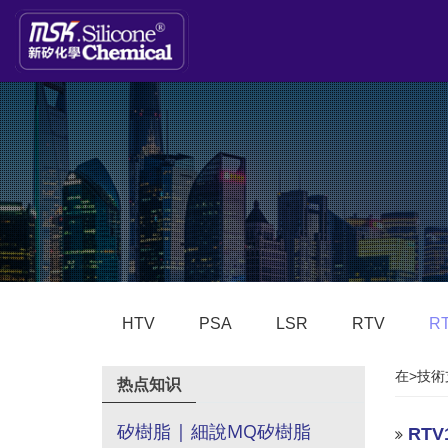
HTV
PSA
LSR
RTV
R
在>技術
热点知识
矽樹脂 | 細說MQ矽樹脂
RT